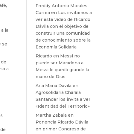
afé,
Freddy Antonio Morales
Correa
en
Los invitamos a
ver este video de Ricardo
Dávila con el objetivo de
a la
construir una comunidad
de conocimiento sobre la
e se
Economía Solidaria
Ricardo
en
Messi no
s de
puede ser Maradona a
asa a
Messi le quedó grande la
mano de Dios
Ana Maria Davila
en
Agrosolidaria Charalá
Santander los invita a ver
«Identidad del Territorio»
Martha Zabala
en
%,
Ponencia Ricardo Dávila
,
en primer Congreso de
 de