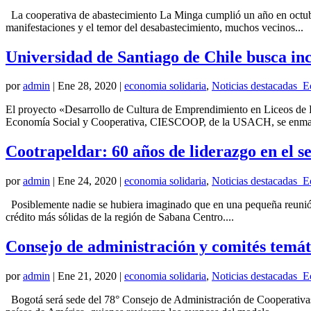
La cooperativa de abastecimiento La Minga cumplió un año en octubre
manifestaciones y el temor del desabastecimiento, muchos vecinos...
Universidad de Santiago de Chile busca inc
por
admin
|
Ene 28, 2020
|
economia solidaria
,
Noticias destacadas_E
El proyecto «Desarrollo de Cultura de Emprendimiento en Liceos de 
Economía Social y Cooperativa, CIESCOOP, de la USACH, se enmar
Cootrapeldar: 60 años de liderazgo en el s
por
admin
|
Ene 24, 2020
|
economia solidaria
,
Noticias destacadas_E
Posiblemente nadie se hubiera imaginado que en una pequeña reunión en
crédito más sólidas de la región de Sabana Centro....
Consejo de administración y comités temáti
por
admin
|
Ene 21, 2020
|
economia solidaria
,
Noticias destacadas_E
Bogotá será sede del 78° Consejo de Administración de Cooperativas 