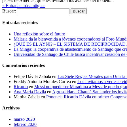
países de América, quienes revisaran los avances del modelo...
« Entradas más antiguas
Buscar:
Entradas recientes
Una reflexión sobre el futuro
Malasia da la bienvenida a jóvenes cooperadores al Foro Mundi
¿QUÉ ES EL AYNI? – EL SISTEMA DE RECIPROCIDA
La Minga: la cooperativa de abastecimiento de Santiago que crece
Universidad de Santiago de Chile busca incentivar creación de 
Comentarios recientes
Felipe Dávila Zabala
en
Las Siete Reglas Morales para Unir l
Freddy Antonio Morales Correa
en
Los invitamos a ver este vi
Ricardo
en
Messi no puede ser Maradona a Messi le quedó gra
Ana Maria Davila
en
Agrosolidaria Charalá Santander los invita
Martha Zabala
en
Ponencia Ricardo Dávila en primer Congres
Archivos
marzo 2020
febrero 2020