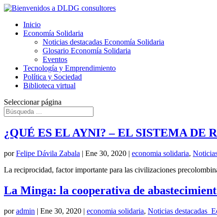
Inicio
Economía Solidaria
Noticias destacadas Economía Solidaria
Glosario Economía Solidaria
Eventos
Tecnología y Emprendimiento
Política y Sociedad
Biblioteca virtual
Seleccionar página
¿QUÉ ES EL AYNI? – EL SISTEMA DE
por
Felipe Dávila Zabala
|
Ene 30, 2020
|
economia solidaria
,
Noticia
La reciprocidad, factor importante para las civilizaciones precolombi
La Minga: la cooperativa de abastecimiento 
por
admin
|
Ene 30, 2020
|
economia solidaria
,
Noticias destacadas_E