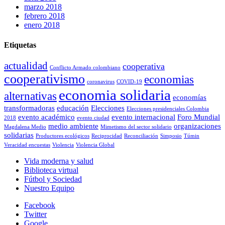
marzo 2018
febrero 2018
enero 2018
Etiquetas
actualidad
cooperativa
Conflicto Armado colombiano
cooperativismo
economias
coronavirus
COVID-19
economia solidaria
alternativas
economías
transformadoras
educación
Elecciones
Elecciones presidenciales Colombia
evento académico
evento internacional
Foro Mundial
2018
evento ciudad
medio ambiente
organizaciones
Magdalena Medio
Mimetismo del sector solidario
solidarias
Productores ecológicos
Reciprocidad
Reconciliación
Simposio
Túmin
Veracidad encuestas
Violencia
Violencia Global
Vida moderna y salud
Biblioteca virtual
Fútbol y Sociedad
Nuestro Equipo
Facebook
Twitter
Google