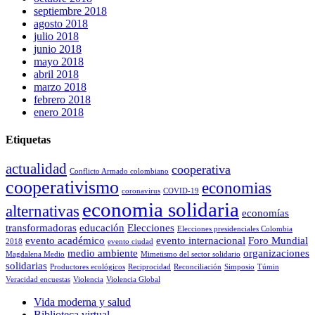
septiembre 2018
agosto 2018
julio 2018
junio 2018
mayo 2018
abril 2018
marzo 2018
febrero 2018
enero 2018
Etiquetas
actualidad
cooperativa
Conflicto Armado colombiano
cooperativismo
economias
coronavirus
COVID-19
economia solidaria
alternativas
economías
transformadoras
educación
Elecciones
Elecciones presidenciales Colombia
evento académico
evento internacional
Foro Mundial
2018
evento ciudad
medio ambiente
organizaciones
Magdalena Medio
Mimetismo del sector solidario
solidarias
Productores ecológicos
Reciprocidad
Reconciliación
Simposio
Túmin
Veracidad encuestas
Violencia
Violencia Global
Vida moderna y salud
Biblioteca virtual