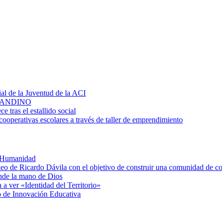
al de la Juventud de la ACI
D ANDINO
 tras el estallido social
cooperativas escolares a través de taller de emprendimiento
a Humanidad
deo de Ricardo Dávila con el objetivo de construir una comunidad de c
nde la mano de Dios
 a ver «Identidad del Territorio»
o de Innovación Educativa