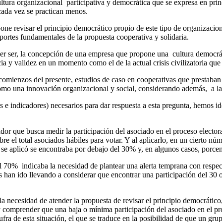
tura organizacional participativa y democrática que se expresa en princ
cada vez se practican menos.
opone revisar el principio democrático propio de este tipo de organizac
portes fundamentales de la propuesta cooperativa y solidaria.
ber ser, la concepción de una empresa que propone una cultura democrát
a y validez en un momento como el de la actual crisis civilizatoria que 
 comienzos del presente, estudios de caso en cooperativas que prestaban 
como una innovación organizacional y social, considerando además, a la
e indicadores) necesarios para dar respuesta a esta pregunta, hemos id
cador que busca medir la participación del asociado en el proceso electo
bre el total asociados hábiles para votar. Y al aplicarlo, en un cierto 
e se aplicó se encontraba por debajo del 30% y, en algunos casos, porc
l 70% indicaba la necesidad de plantear una alerta temprana con respect
os han ido llevando a considerar que encontrar una participación del 3
 la necesidad de atender la propuesta de revisar el principio democrátic
y comprender que una baja o mínima participación del asociado en el pro
a de esta situación, el que se traduce en la posibilidad de que un gru