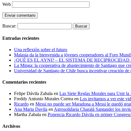
Web
Buscar:
Entradas recientes
Una reflexión sobre el futuro
Malasia da la bienvenida a jóvenes cooperadores al Foro Mundi
¿QUÉ ES EL AYNI? – EL SISTEMA DE RECIPROCIDA
La Minga: la cooperativa de abastecimiento de Santiago que crece
Universidad de Santiago de Chile busca incentivar creación de 
Comentarios recientes
Felipe Dávila Zabala
en
Las Siete Reglas Morales para Unir l
Freddy Antonio Morales Correa
en
Los invitamos a ver este vi
Ricardo
en
Messi no puede ser Maradona a Messi le quedó gra
Ana Maria Davila
en
Agrosolidaria Charalá Santander los invita
Martha Zabala
en
Ponencia Ricardo Dávila en primer Congres
Archivos