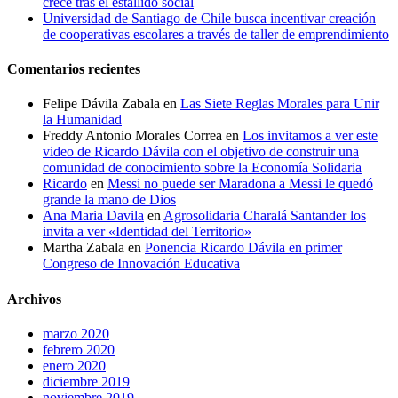
crece tras el estallido social
Universidad de Santiago de Chile busca incentivar creación
de cooperativas escolares a través de taller de emprendimiento
Comentarios recientes
Felipe Dávila Zabala
en
Las Siete Reglas Morales para Unir
la Humanidad
Freddy Antonio Morales Correa
en
Los invitamos a ver este
video de Ricardo Dávila con el objetivo de construir una
comunidad de conocimiento sobre la Economía Solidaria
Ricardo
en
Messi no puede ser Maradona a Messi le quedó
grande la mano de Dios
Ana Maria Davila
en
Agrosolidaria Charalá Santander los
invita a ver «Identidad del Territorio»
Martha Zabala
en
Ponencia Ricardo Dávila en primer
Congreso de Innovación Educativa
Archivos
marzo 2020
febrero 2020
enero 2020
diciembre 2019
noviembre 2019