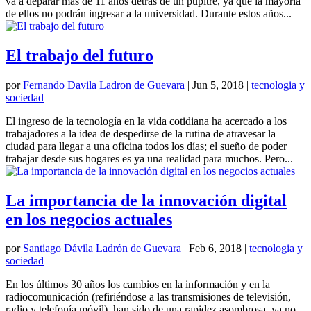
va a deparar mas de 11 años detrás de un pupitre, ya que la mayoría
de ellos no podrán ingresar a la universidad. Durante estos años...
El trabajo del futuro
por
Fernando Davila Ladron de Guevara
|
Jun 5, 2018
|
tecnologia y
sociedad
El ingreso de la tecnología en la vida cotidiana ha acercado a los
trabajadores a la idea de despedirse de la rutina de atravesar la
ciudad para llegar a una oficina todos los días; el sueño de poder
trabajar desde sus hogares es ya una realidad para muchos. Pero...
La importancia de la innovación digital
en los negocios actuales
por
Santiago Dávila Ladrón de Guevara
|
Feb 6, 2018
|
tecnologia y
sociedad
En los últimos 30 años los cambios en la información y en la
radiocomunicación (refiriéndose a las transmisiones de televisión,
radio y telefonía móvil), han sido de una rapidez asombrosa, ya no