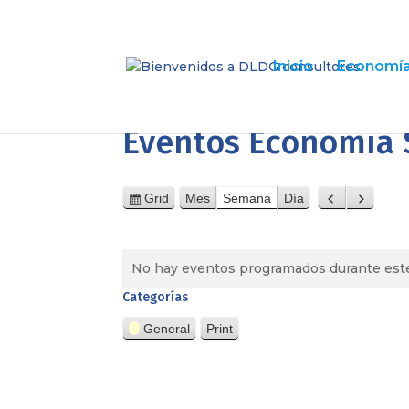
Inicio
Economía 
Eventos Economía 
Grid
Mes
Semana
Día
View
Anterior
Siguient
as
No hay eventos programados durante este
Categorías
General
Print
View