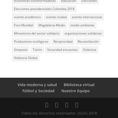
economías transformadoras
educación
Elecciones
Elecciones presidenciales Colombia 2018
evento académico
evento ciudad
evento internacional
Foro Mundial
Magdalena Medio
medio ambiente
Mimetismo del sector solidario
organizaciones solidarias
Productores ecológicos
Reciprocidad
Reconciliación
Simposio
Túmin
Veracidad encuestas
Violencia
Violencia Global
Vida moderna y salud
Biblioteca virtual
Fútbol y Sociedad
Nuestro Equipo
Todos los derechos reservados. DLDG 2018